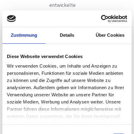
entwickelte
sich zu einem
ganz eigenen
kleinen
Zustimmung
Details
Über Cookies
Kunstwerk.
Dabei ging es
weniger um
Diese Webseite verwendet Cookies
Perfektion als
Wir verwenden Cookies, um Inhalte und Anzeigen zu
vielmehr um
personalisieren, Funktionen für soziale Medien anbieten
Ausdruck,
zu können und die Zugriffe auf unsere Website zu
Freude am
analysieren. Außerdem geben wir Informationen zu Ihrer
Malen und das
Verwendung unserer Website an unsere Partner für
gemeinsame
soziale Medien, Werbung und Analysen weiter. Unsere
Partner führen diese Informationen möglicherweise mit
Erleben. Die
weiteren Daten zusammen, die Sie ihnen bereitgestellt
Vielfalt der
haben oder die sie im Rahmen Ihrer Nutzung der Dienste
entstandenen
gesammelt haben.
Einwilligungsauswahl