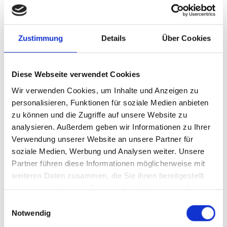
Köpfchen
gefragt –
Mitarbeitende
Zustimmung
Details
Über Cookies
testeten ihr
Wissen rund um
Diese Webseite verwendet Cookies
unser Haus. Die
Begeisterung
Wir verwenden Cookies, um Inhalte und Anzeigen zu
personalisieren, Funktionen für soziale Medien anbieten
war groß, die
zu können und die Zugriffe auf unsere Website zu
Stimmung
analysieren. Außerdem geben wir Informationen zu Ihrer
ausgelassen.
Verwendung unserer Website an unsere Partner für
Ein besonderer
soziale Medien, Werbung und Analysen weiter. Unsere
Moment des
Partner führen diese Informationen möglicherweise mit
Abends war die
weiteren Daten zusammen, die Sie ihnen bereitgestellt
Ehrung
haben oder die sie im Rahmen Ihrer Nutzung der Dienste
langjähriger
gesammelt haben.
Einwilligungsauswahl
Notwendig
Kolleginnen