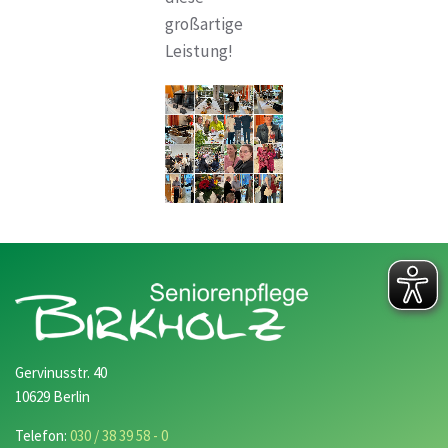
großartige
Leistung!
Gervinusstr. 40
10629 Berlin
Telefon:
030 / 38 39 58 - 0